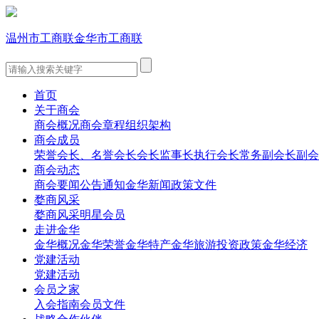
温州市工商联
金华市工商联
首页
关于商会
商会概况
商会章程
组织架构
商会成员
荣誉会长、名誉会长
会长
监事长
执行会长
常务副会长
副会
商会动态
商会要闻
公告通知
金华新闻
政策文件
婺商风采
婺商风采
明星会员
走进金华
金华概况
金华荣誉
金华特产
金华旅游
投资政策
金华经济
党建活动
党建活动
会员之家
入会指南
会员文件