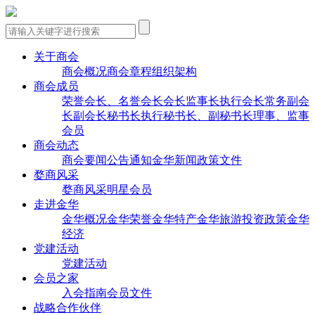
关于商会
商会概况
商会章程
组织架构
商会成员
荣誉会长、名誉会长
会长
监事长
执行会长
常务副会
长
副会长
秘书长
执行秘书长、副秘书长
理事、监事
会员
商会动态
商会要闻
公告通知
金华新闻
政策文件
婺商风采
婺商风采
明星会员
走进金华
金华概况
金华荣誉
金华特产
金华旅游
投资政策
金华
经济
党建活动
党建活动
会员之家
入会指南
会员文件
战略合作伙伴