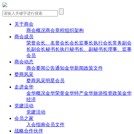
关于商会
商会概况
商会章程
组织架构
商会成员
荣誉会长、名誉会长
会长
监事长
执行会长
常务副会
长
副会长
秘书长
执行秘书长、副秘书长
理事、监事
会员
商会动态
商会要闻
公告通知
金华新闻
政策文件
婺商风采
婺商风采
明星会员
走进金华
金华概况
金华荣誉
金华特产
金华旅游
投资政策
金华
经济
党建活动
党建活动
会员之家
入会指南
会员文件
战略合作伙伴