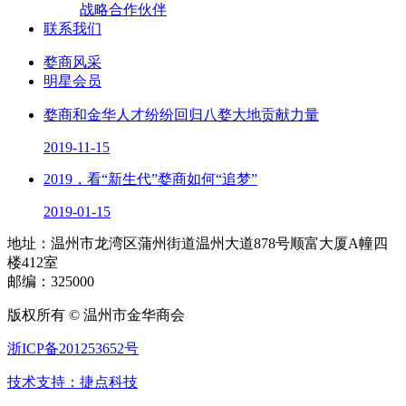
战略合作伙伴
联系我们
婺商风采
明星会员
婺商和金华人才纷纷回归八婺大地贡献力量
2019-11-15
2019，看“新生代”婺商如何“追梦”
2019-01-15
地址：温州市龙湾区蒲州街道温州大道878号顺富大厦A幢四
楼412室
邮编：325000
版权所有 © 温州市金华商会
浙ICP备201253652号
技术支持：捷点科技