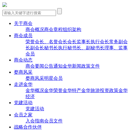
关于商会
商会概况
商会章程
组织架构
商会成员
荣誉会长、名誉会长
会长
监事长
执行会长
常务副会
长
副会长
秘书长
执行秘书长、副秘书长
理事、监事
会员
商会动态
商会要闻
公告通知
金华新闻
政策文件
婺商风采
婺商风采
明星会员
走进金华
金华概况
金华荣誉
金华特产
金华旅游
投资政策
金华
经济
党建活动
党建活动
会员之家
入会指南
会员文件
战略合作伙伴